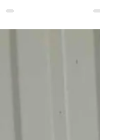
Tavaszi szüneti
nyitvatartás