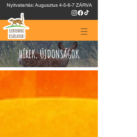
Nyitvatartás: Augusztus 4-5-6-7 ZÁRVA
HÍREK, ÚJDONSÁGOK