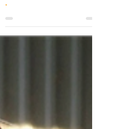
3 nappal ezelőtt
.