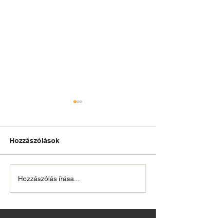
Hozzászólások
Őslények napja
Tavaszi szüneti
Hozzászólás írása...
nyitvatartás