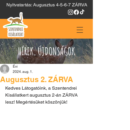
Nyitvatartás: Augusztus 4-5-6-7 ZÁRVA
HÍREK, ÚJDONSÁGOK
Évi
2024. aug. 1.
Augusztus 2. ZÁRVA
Kedves Látogatóink, a Szentendrei 
Kisállatkert augusztus 2-án ZÁRVA 
lesz! Megértésüket köszönjük!