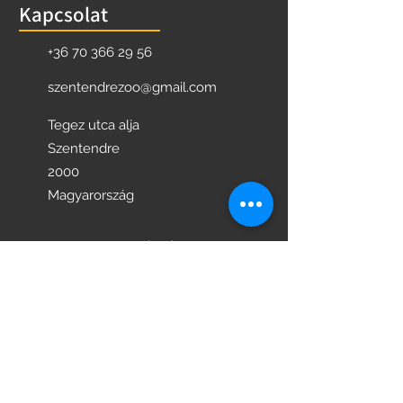
Kapcsolat
+36 70 366 29 56
szentendrezoo@gmail.com
Tegez utca alja
Szentendre
2000
Magyarország
Hasznos információk
NYITVATARTÁSI IDŐ
JEGYÁRAK
PROGRAMOK
KÖVESS MINKET FACEBOOK-ON