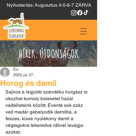
Nyitvatartás: Augusztus 4-5-6-7 ZÁRVA
HÍREK, ÚJDONSÁGOK
Évi
2023. júl. 27.
Horog és damil
Sajnos a legjobb szándékú horgász is 
okozhat komoly balesetet hazai 
vadállataink között. Évente sok száz 
vad madár gabalyodik damilba, a 
feszes, kissé nyúlékony damil a 
végtagokra tekeredve idővel levágja 
azokat.