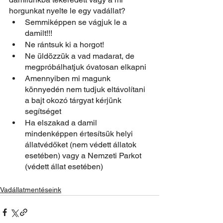
horgunkat nyelte le egy vadállat?
Semmiképpen se vágjuk le a 
damilt!!!
Ne rántsuk ki a horgot!
Ne üldözzük a vad madarat, de 
megpróbálhatjuk óvatosan elkapni
Amennyiben mi magunk 
könnyedén nem tudjuk eltávolítani 
a bajt okozó tárgyat kérjünk 
segítséget
Ha elszakad a damil 
mindenképpen értesítsük helyi 
állatvédőket (nem védett állatok 
esetében) vagy a Nemzeti Parkot 
(védett állat esetében)
Vadállatmentéseink