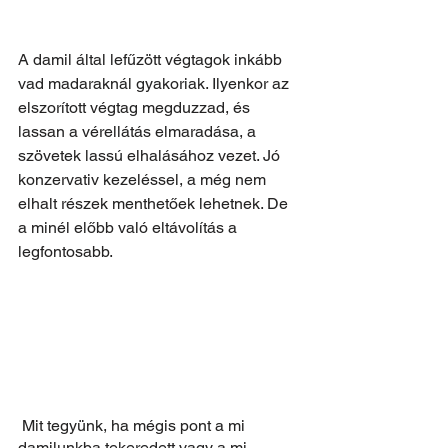
A damil által lefűzött végtagok inkább 
vad madaraknál gyakoriak. Ilyenkor az 
elszorított végtag megduzzad, és 
lassan a vérellátás elmaradása, a 
szövetek lassú elhalásához vezet. Jó 
konzervativ kezeléssel, a még nem 
elhalt részek menthetőek lehetnek. De 
a minél előbb való eltávolítás a 
legfontosabb.
 Mit tegyünk, ha mégis pont a mi 
damilunkba tekeredett vagy a mi 