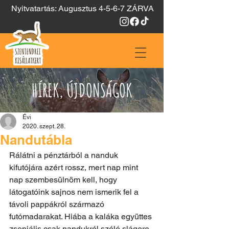
Nyitvatartás: Augusztus 4-5-6-7 ZÁRVA
HÍREK, ÚJDONSÁGOK
Évi
2020. szept. 28.
Nandutábla
Rálátni a pénztárból a nanduk 
kifutójára azért rossz, mert nap mint 
nap szembesülnöm kell, hogy 
látogatóink sajnos nem ismerik fel a 
távoli pappákról származó 
futómadarakat. Hiába a kaláka együttes 
zseniális csak nandukról szóló slágere. 