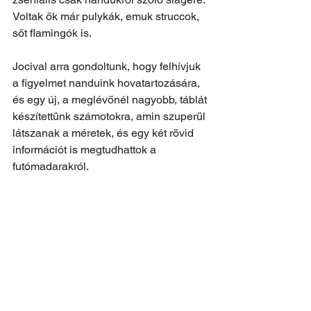
Voltak ők már pulykák, emuk struccok, 
sőt flamingók is.
Jocival arra gondoltunk, hogy felhívjuk 
a figyelmet nanduink hovatartozására, 
és egy új, a meglévőnél nagyobb, táblát 
készítettünk számotokra, amin szuperül 
látszanak a méretek, és egy két rövid 
információt is megtudhattok a 
futómadarakról.