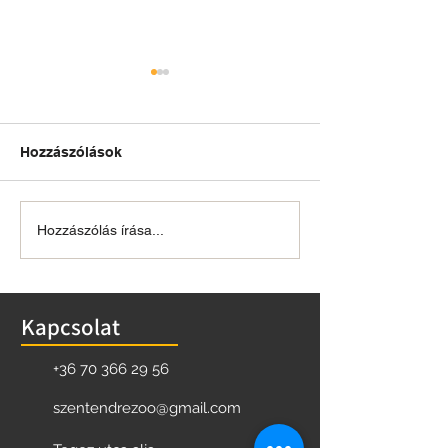
Hozzászólások
Őslények napja
Tavaszi szüneti
Hozzászólás írása...
nyitvatartás
Kapcsolat
+36 70 366 29 56
szentendrezoo@gmail.com