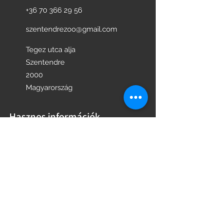
+36 70 366 29 56
szentendrezoo@gmail.com
Tegez utca alja
Szentendre
2000
Magyarország
Hasznos információk
NYITVATARTÁSI IDŐ
JEGYÁRAK
PROGRAMOK
KÖVESS MINKET FACEBOOK-ON
KÖVESS MINKET INSTAGRAM-ON