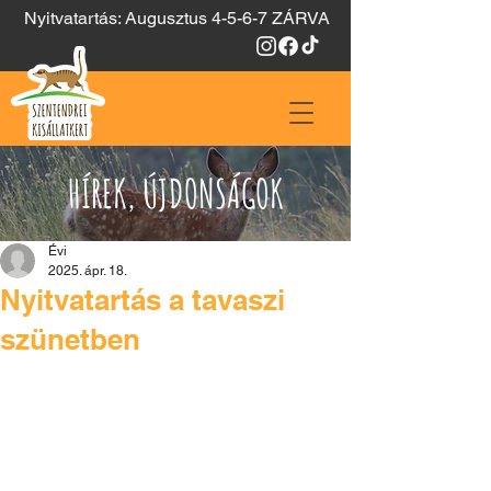
Nyitvatartás: Augusztus 4-5-6-7 ZÁRVA
HÍREK, ÚJDONSÁGOK
Évi
2025. ápr. 18.
Nyitvatartás a tavaszi
szünetben