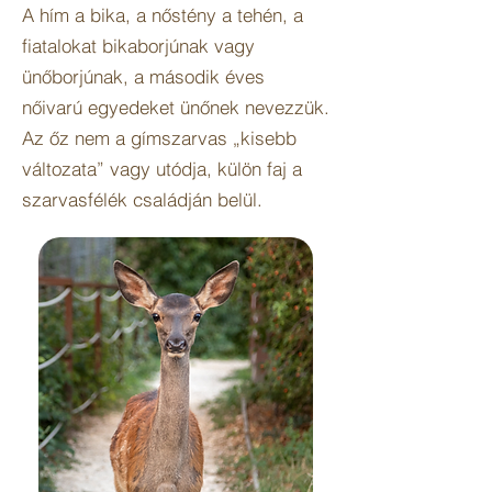
A hím a bika, a nőstény a tehén, a
fiatalokat bikaborjúnak vagy
ünőborjúnak, a második éves
nőivarú egyedeket ünőnek nevezzük.
Az őz nem a gímszarvas „kisebb
változata” vagy utódja, külön faj a
szarvasfélék családján belül.