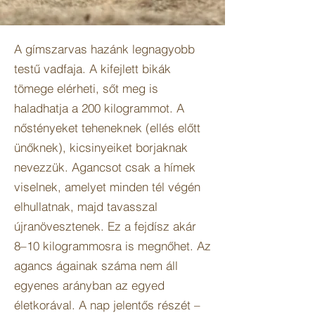
A gímszarvas hazánk legnagyobb
testű vadfaja. A kifejlett bikák
tömege elérheti, sőt meg is
haladhatja a 200 kilogrammot. A
nőstényeket teheneknek (ellés előtt
ünőknek), kicsinyeiket borjaknak
nevezzük. Agancsot csak a hímek
viselnek, amelyet minden tél végén
elhullatnak, majd tavasszal
újranövesztenek. Ez a fejdísz akár
8–10 kilogrammosra is megnőhet. Az
agancs ágainak száma nem áll
egyenes arányban az egyed
életkorával. A nap jelentős részét –