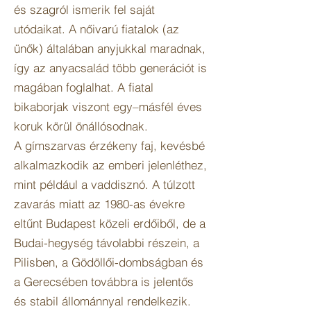
és szagról ismerik fel saját
utódaikat. A nőivarú fiatalok (az
ünők) általában anyjukkal maradnak,
így az anyacsalád több generációt is
magában foglalhat. A fiatal
bikaborjak viszont egy–másfél éves
koruk körül önállósodnak.
A gímszarvas érzékeny faj, kevésbé
alkalmazkodik az emberi jelenléthez,
mint például a vaddisznó. A túlzott
zavarás miatt az 1980-as évekre
eltűnt Budapest közeli erdőiből, de a
Budai-hegység távolabbi részein, a
Pilisben, a Gödöllői-dombságban és
a Gerecsében továbbra is jelentős
és stabil állománnyal rendelkezik.