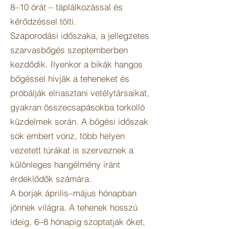
8–10 órát – táplálkozással és
kérődzéssel tölti.
Szaporodási időszaka, a jellegzetes
szarvasbőgés szeptemberben
kezdődik. Ilyenkor a bikák hangos
bőgéssel hívják a teheneket és
próbálják elriasztani vetélytársaikat,
gyakran összecsapásokba torkolló
küzdelmek során. A bőgési időszak
sok embert vonz, több helyen
vezetett túrákat is szerveznek a
különleges hangélmény iránt
érdeklődők számára.
A borjak április–május hónapban
jönnek világra. A tehenek hosszú
ideig, 6–8 hónapig szoptatják őket,