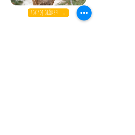
FOGADJ ÖRÖKBE! →
Kapcsolat
+36 70 366 29 56
szentendrezoo@gmail.com
Tegez utca alja
Szentendre
2000
Magyarország
Hasznos információk
NYITVATARTÁSI IDŐ