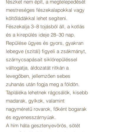
fészket nem épít, a megtelepedését
mestreséges fészekalapokkal vagy
költőládákkal lehet segíteni.
Fészekalja 3–8 tojásból áll, a kotlás
és a kirepülés ideje 28–30 nap.
Repülése ügyes és gyors, gyakran
lebegve (szitál) figyeli a zsákmányt,
szárnycsapásait siklórepüléssel
váltogatja, áldozatát ritkán a
levegőben, jellemzően sebes
zuhanás után fogja meg a földön.
Tápláléka lehetnek rágcsálók, kisebb
madarak, gyíkok, valamint
nagyméretű rovarok, főként bogarak
és egyenesszárnyúak.
A hím háta gesztenyevörös, sötét