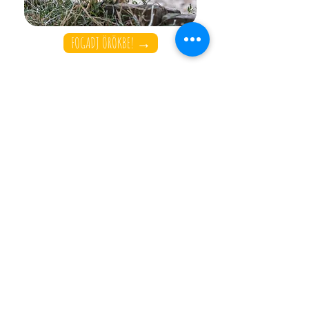
FOGADJ ÖRÖKBE! →
Kapcsolat
+36 70 366 29 56
szentendrezoo@gmail.com
Tegez utca alja
Szentendre
2000
Magyarország
Hasznos információk
NYITVATARTÁSI IDŐ