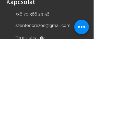
Kapcsolat
+36 70 366 29 56
szentendrezoo@gmail.com
Tegez utca alja
Szentendre
2000
Magyarország
Hasznos információk
NYITVATARTÁSI IDŐ
JEGYÁRAK
PROGRAMOK
KÖVESS MINKET FACEBOOK-ON