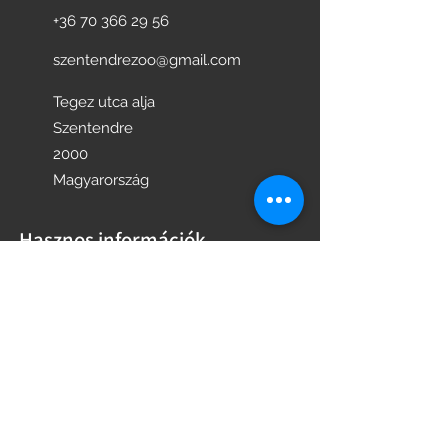
+36 70 366 29 56
szentendrezoo@gmail.com
Tegez utca alja
Szentendre
2000
Magyarország
Hasznos információk
NYITVATARTÁSI IDŐ
JEGYÁRAK
PROGRAMOK
KÖVESS MINKET FACEBOOK-ON
KÖVESS MINKET INSTAGRAM-ON