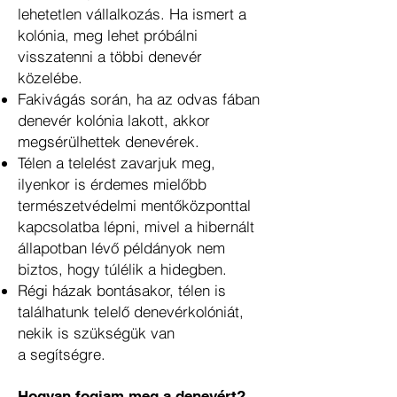
lehetetlen
vállalkozás. Ha ismert a
kolónia, meg lehet próbálni
visszatenni a többi denevér
közelébe.
Fakivágás során, ha az odvas fában
denevér kolónia lakott, akkor
megsérülhettek denevérek.
Télen a telelést zavarjuk meg,
ilyenkor is érdemes mielőbb
természetvédelmi
mentőközponttal
kapcsolatba lépni, mivel a hibernált
állapotban lévő példányok nem
biztos,
hogy túlélik a hidegben.
Régi házak bontásakor, télen is
találhatunk telelő denevérkolóniát,
nekik is szükségük van
a
segítségre.
Hogyan fogjam meg a denevért?