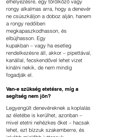
elhelyezésre, egy törölköző vagy
rongy alkalmas arra, hogy a denevér
ne csúszkáljon a doboz alján, hanem
a rongy redőiben
megkapaszkodhasson, és
elbújhasson. Egy
kupakban – vagy ha esetleg
rendelkezésre áll, akkor – pipettával,
kanállal, fecskendővel lehet vizet
kínálni nekik, de nem mindig
fogadják el.
Van-e szükség etetésre, míg a
segítség nem jön?
Legyengült denevéreknek a koplalás
az életébe is kerülhet, azonban –
mivel etetni nehézkes őket – hacsak
lehet, ezt bízzuk szakemberre, és