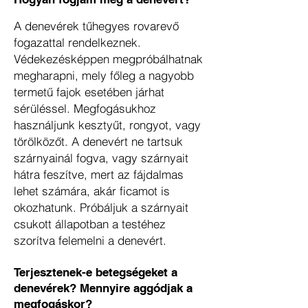
A denevérek tűhegyes rovarevő
fogazattal rendelkeznek.
Védekezésképpen megpróbálhatnak
megharapni, mely főleg a nagyobb
termetű fajok esetében járhat
sérüléssel. Megfogásukhoz
használjunk kesztyűt, rongyot, vagy
törölközőt. A denevért ne tartsuk
szárnyainál fogva, vagy szárnyait
hátra feszítve, mert az fájdalmas
lehet számára, akár ficamot is
okozhatunk. Próbáljuk a szárnyait
csukott állapotban a testéhez
szorítva felemelni a denevért.
Terjesztenek-e betegségeket a
denevérek? Mennyire aggódjak a
megfogáskor?