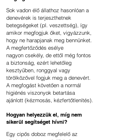
Sok vadon élő állathoz hasonlóan a
denevérek is terjeszthetnek
betegségeket (pl. veszettség), így
amikor megfogjuk őket, vigyázzunk,
hogy ne harapjanak meg bennünket.
A megfertőződés esélye
nagyon csekély, de ettől még fontos
a biztonság, ezért lehetőleg
kesztyűben, ronggyal vagy
törölközővel fogjuk meg a denevért.
A megfogást követően a normál
higiénés viszonyok betartása
ajánlott (kézmosás, kézfertőtlenítés).
Hogyan helyezzük el, míg nem
sikerül segítséget hívni?
Egy cipős doboz megfelelő az