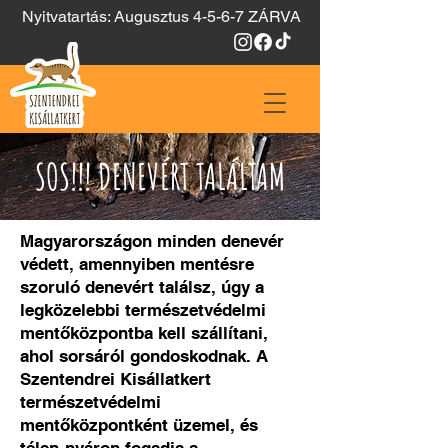
Nyitvatartás: Augusztus 4-5-6-7 ZÁRVA
SOS!!! DENEVÉRT TALÁLTAM
Magyarországon minden denevér
védett, amennyiben mentésre
szoruló denevért találsz, úgy a
legközelebbi természetvédelmi
mentőközpontba kell szállítani,
ahol sorsáról gondoskodnak. A
Szentendrei Kisállatkert
természetvédelmi
mentőközpontként üzemel, és