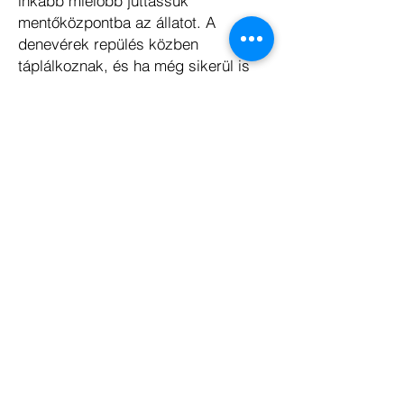
inkább mielőbb juttassuk
mentőközpontba az állatot. A
denevérek repülés közben
táplálkoznak, és ha még sikerül is
beszereznünk eleségállatokat, egyes
egyedekkel meggyűlhet a bajunk.
Gyakran kiköpik a felkínált
táplálékot. Etetésre a legjobb
választás a lisztkukac vagy a
gyászbogár lárva. Ugyanakkor ezek
hirtelen beszerzése sokszor
nehézkes. Egy denevér
testtömegének kb. 1/3-át eszi meg
egy-egy étkezés során. Ez fajtól
függően 10-60 lisztkukacot is
jelenthet, de vigyáznunk kell a
túletetés elkerülésére, mert ez akár
végzetes is lehet.