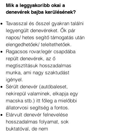
Mik a leggyakoribb okai a
denevérek bajba kerülésének?
Tavasszal és ősszel gyakran találni
legyengült denevéreket. Ők pár
napos/ hetes segítő
támogatás után
elengedhetőek/ teleltethetőek.
Ragacsos rovar/egér csapdába
repült denevérek, az ő
megtisztításuk hosszadalmas
munka,
ami nagy szaktudást
igényel.
Sérült denevér (autóbaleset,
nekirepül valaminek, elkapja egy
macska stb.) itt főleg a
mielőbbi
állatorvosi segítség a fontos.
Elárvult denevér felnevelése
hosszadalmas folyamat, sok
buktatóval, de nem