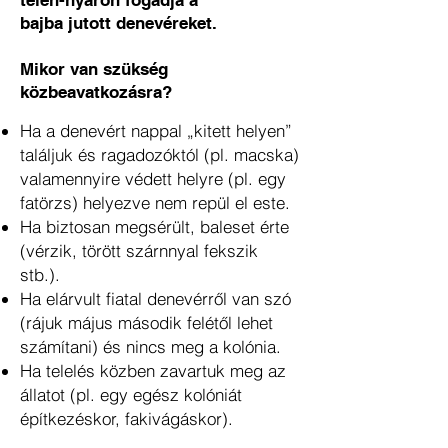
télen-nyáron fogadja a
bajba jutott denevéreket.
Mikor van szükség
közbeavatkozásra?
Ha a denevért nappal „kitett helyen”
találjuk és ragadozóktól (pl. macska)
valamennyire védett​ helyre (pl. egy
fatörzs) helyezve nem repül el este.
Ha biztosan megsérült, baleset érte
(vérzik, törött szárnnyal fekszik
stb.).
Ha elárvult fiatal denevérről van szó
(rájuk május második felétől lehet
számítani) és nincs meg a
kolónia.
Ha telelés közben zavartuk meg az
állatot (pl. egy egész kolóniát
építkezéskor, fakivágáskor).