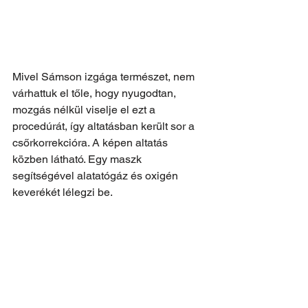
Mivel Sámson izgága természet, nem 
várhattuk el tőle, hogy nyugodtan, 
mozgás nélkül viselje el ezt a 
procedúrát, így altatásban került sor a 
csőrkorrekcióra. A képen altatás 
közben látható. Egy maszk 
segítségével alatatógáz és oxigén 
keverékét lélegzi be.