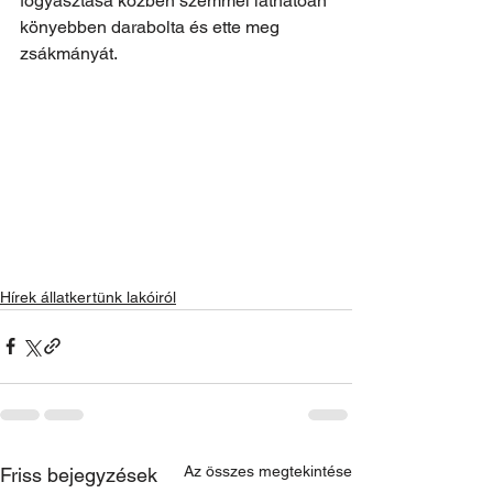
fogyasztása közben szemmel láthatóan 
könyebben darabolta és ette meg 
zsákmányát.
Hírek állatkertünk lakóiról
Az összes megtekintése
Friss bejegyzések