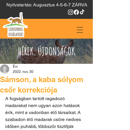
Nyitvatartás: Augusztus 4-5-6-7 ZÁRVA
HÍREK, ÚJDONSÁGOK
Évi
2022. nov. 30.
Sámson, a kaba sólyom
csőr korrekciója
A fogságban tartott ragadozó 
madarakat nem ugyan azon hatások 
érik, mint a vadonban élő társaikat. A 
szabadon élő madarak csőre nedves 
időben puhább, többször tisztítják 