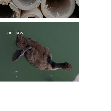
Rovarhotel A-tól Z-ig
2023. júl. 27.
Horog és damil