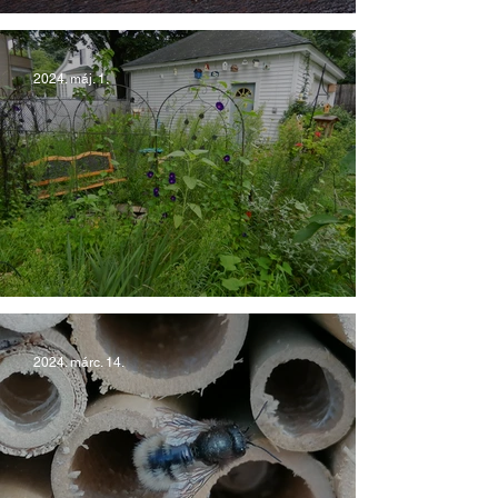
SOS Denevért találtam!
2024. máj. 1.
5 tipp a sünbarát kerthez
2024. márc. 14.