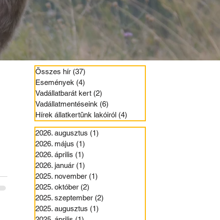
Összes hír
(37)
37 bejegyzés
Események
(4)
4 bejegyzés
Vadállatbarát kert
(2)
2 bejegyzés
Vadállatmentéseink
(6)
6 bejegyzés
Hírek állatkertünk lakóiról
(4)
4 bejegyzés
2026. augusztus
(1)
1 bejegyzés
2026. május
(1)
1 bejegyzés
2026. április
(1)
1 bejegyzés
2026. január
(1)
1 bejegyzés
2025. november
(1)
1 bejegyzés
a
2025. október
(2)
2 bejegyzés
2025. szeptember
(2)
2 bejegyzés
2025. augusztus
(1)
1 bejegyzés
2025. április
(1)
1 bejegyzés