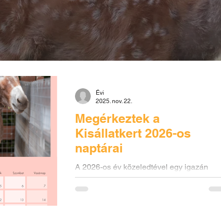
Évi
2025. nov. 22.
Megérkeztek a
Kisállatkert 2026-os
naptárai
A 2026-os év közeledtével egy igazán
különleges ajándék vagy emlék kerülhet 
kezedbe: a Szentendrei Kisállatkert és
Természetvédelmi Mentőközpont új
naptára, amely hónapról hónapra mutatja