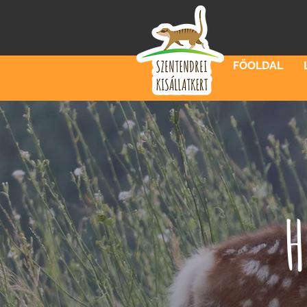
FŐOLDAL
H